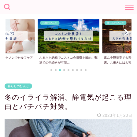
お金のひんと
暮らしのひんと
日記！ケノンでセルフケア
ふるさと納税でコストコ会員費を節約。郵
真ん中野菜室で大容量
送での手続きが可能...
選。共働きには大容...
暮らしのひんと
冬のイライラ解消。静電気が起こる理
由とパチパチ対策。
2023年1月20日