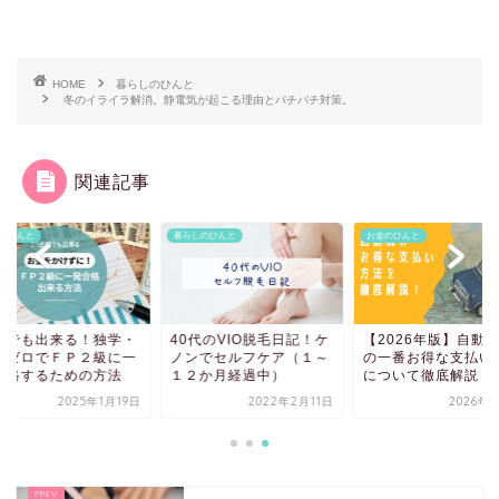
HOME
暮らしのひんと
冬のイライラ解消。静電気が起こる理由とパチパチ対策。
関連記事
のひんと
暮らしのひんと
お金のひんと
婦でも出来る！独学・
40代のVIO脱毛日記！ケ
【2026年版】自動
用ゼロでＦＰ２級に一
ノンでセルフケア（１～
の一番お得な支払い
合格するための方法
１２か月経過中）
について徹底解説！注.
2025年1月19日
2022年2月11日
2026年5