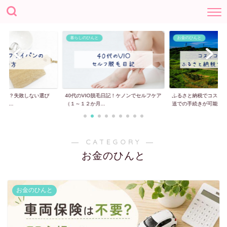
暮らしのひんと
お金のひんと
選ぶ？失敗しない選び
40代のVIO脱毛日記！ケノンでセルフケア
ふるさと納税でコスト
テ...
（１～１２か月...
送での手続きが可能...
― CATEGORY ―
お金のひんと
お金のひんと