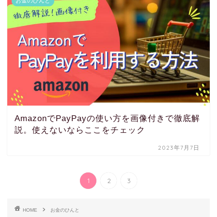
お金のひんと
AmazonでPayPayの使い方を画像付きで徹底解
説。使えないならここをチェック
2023年7月7日
1
2
3
HOME
お金のひんと